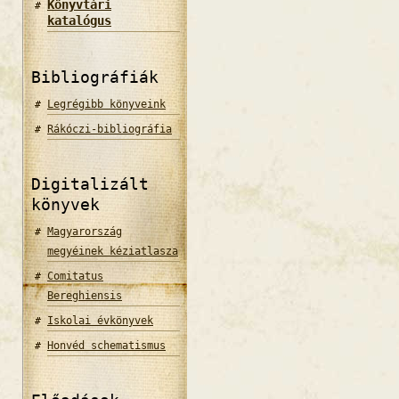
Könyvtári
katalógus
Bibliográfiák
Legrégibb könyveink
Rákóczi-bibliográfia
Digitalizált
könyvek
Magyarország
megyéinek kéziatlasza
Comitatus
Bereghiensis
Iskolai évkönyvek
Honvéd schematismus