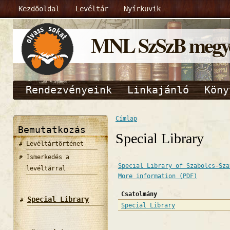
Kezdőoldal
Levéltár
Nyírkuvik
MNL SzSzB megyei
Rendezvényeink
Linkajánló
Köny
Címlap
Bemutatkozás
Special Library
Levéltártörténet
Ismerkedés a
Special Library of Szabolcs-Sza
levéltárral
More information (PDF)
Csatolmány
Special Library
Special Library