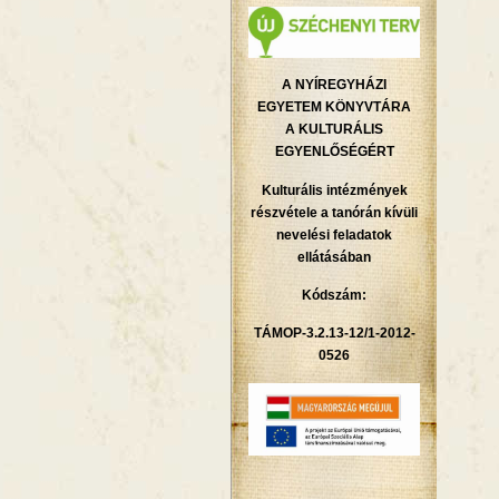
A NYÍREGYHÁZI
EGYETEM KÖNYVTÁRA
A KULTURÁLIS
EGYENLŐSÉGÉRT
Kulturális intézmények
részvétele a tanórán kívüli
nevelési feladatok
ellátásában
Kódszám:
TÁMOP-3.2.13-12/1-2012-
0526