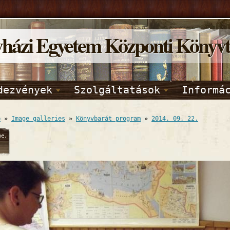
yházi Egyetem Központi Könyv
dezvények
Szolgáltatások
Informá
p
»
Image galleries
»
Könyvbarát program
»
2014. 09. 22.
ne,
2014
39