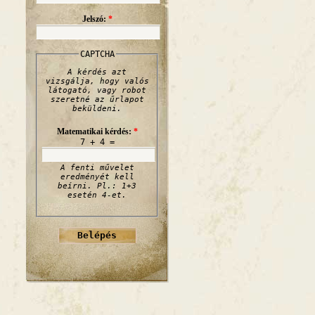
Jelszó:
*
CAPTCHA
A kérdés azt
vizsgálja, hogy valós
látogató, vagy robot
szeretné az űrlapot
beküldeni.
Matematikai kérdés:
*
7 + 4 =
A fenti művelet
eredményét kell
beírni. Pl.: 1+3
esetén 4-et.