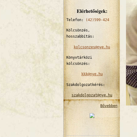
Elérhetőségek:
Telefon:
(42)599-424
Kölcsönzés,
hosszabbítás:
kolcsonzes@nye.hu
Könyvtárközi
kölcsönzés:
kkk@nye.hu
Szakdolgozatkérés:
szakdolgozat@nye.hu
Bővebben