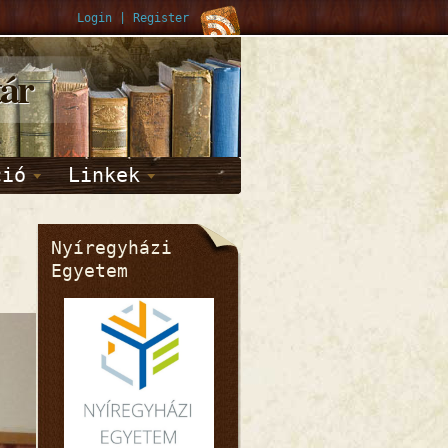
Login
|
Register
tár
ció
Linkek
Nyíregyházi
Egyetem