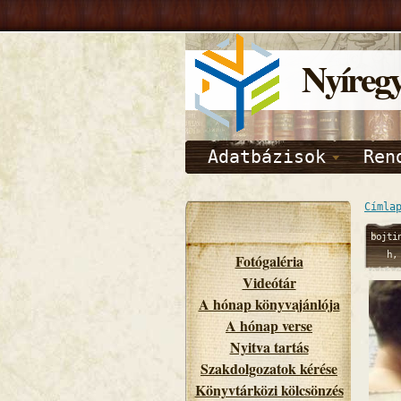
Nyíreg
Adatbázisok
Ren
Címla
bojti
h,
Fotógaléria
10/13/
Videótár
- 09:
A hónap könyvajánlója
A hónap verse
Nyitva tartás
Szakdolgozatok kérése
Könyvtárközi kölcsönzés