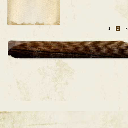
1
2
k