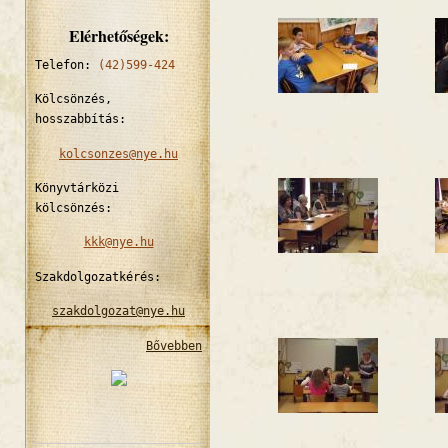
Elérhetőségek:
Telefon:
(42)599-424
Kölcsönzés,
hosszabbítás:
kolcsonzes@nye.hu
Könyvtárközi
kölcsönzés:
kkk@nye.hu
Szakdolgozatkérés:
szakdolgozat@nye.hu
Bővebben