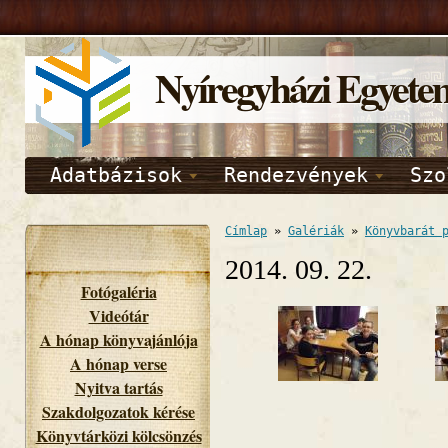
Nyíregyházi Egyete
Adatbázisok
Rendezvények
Szo
Címlap
»
Galériák
»
Könyvbarát 
2014. 09. 22.
Fotógaléria
Videótár
A hónap könyvajánlója
A hónap verse
Nyitva tartás
Szakdolgozatok kérése
Könyvtárközi kölcsönzés