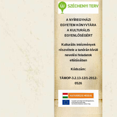
A NYÍREGYHÁZI
EGYETEM KÖNYVTÁRA
A KULTURÁLIS
EGYENLŐSÉGÉRT
Kulturális intézmények
részvétele a tanórán kívüli
nevelési feladatok
ellátásában
Kódszám:
TÁMOP-3.2.13-12/1-2012-
0526