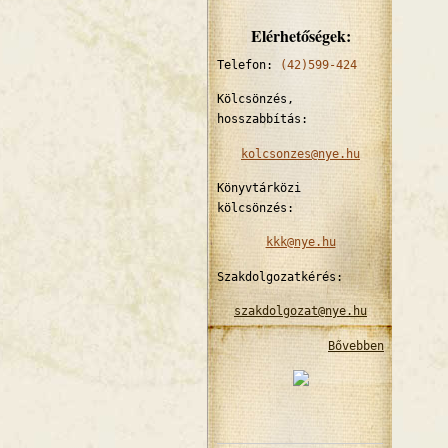
Elérhetőségek:
Telefon:
(42)599-424
Kölcsönzés,
hosszabbítás:
kolcsonzes@nye.hu
Könyvtárközi
kölcsönzés:
kkk@nye.hu
Szakdolgozatkérés:
szakdolgozat@nye.hu
Bővebben