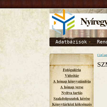
Nyíreg
Adatbázisok
Ren
Címla
SZ
Fotógaléria
Videótár
A hónap könyvajánlója
A hónap verse
Nyitva tartás
Szakdolgozatok kérése
Könyvtárközi kölcsönzés