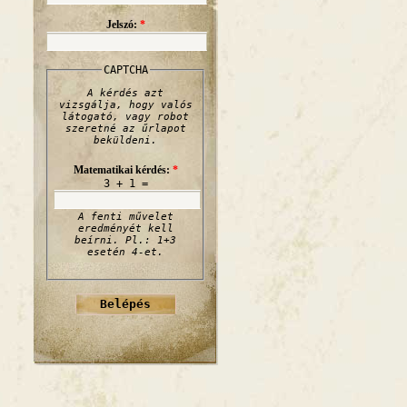
Jelszó:
*
CAPTCHA
A kérdés azt
vizsgálja, hogy valós
látogató, vagy robot
szeretné az űrlapot
beküldeni.
Matematikai kérdés:
*
3 + 1 =
A fenti művelet
eredményét kell
beírni. Pl.: 1+3
esetén 4-et.