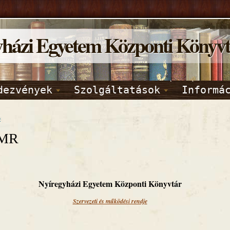
yházi Egyetem Központi Könyv
dezvények
Szolgáltatások
Informá
p
MR
Nyíregyházi Egyetem Központi Könyvtár
Szervezeti és működési rendje