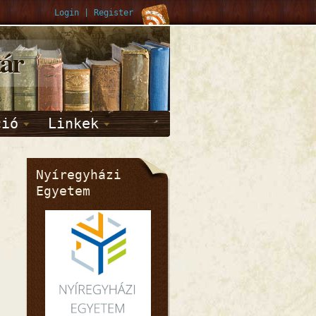
Login
|
Register
tár
ció
Linkek
Nyíregyházi
Egyetem