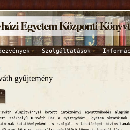
yházi Egyetem Központi Könyv
dezvények
Szolgáltatások
Informá
p
váth gyűjtemény
sl,
2016
46
'sváth Alapítvánnyal kötött intézményi együttműködés alapjá
geri székhelyű O'sváth Ház a Nyíregyházi Egyetem oktatóinak
gatóinak kutatóhelyeként is szolgál, s lehetőséget biztosítana
 40 ezer kötetes, speciális gyűjtőkörű könyvtár használatára.