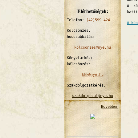
A kö
Elérhetőségek:
katti
Telefon:
(42)599-424
A kön
Kölcsönzés,
hosszabbítás:
kolcsonzes@nye.hu
Könyvtárközi
kölcsönzés:
kkk@nye.hu
Szakdolgozatkérés:
szakdolgozat@nye.hu
Bővebben