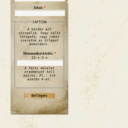
Jelszó:
*
CAPTCHA
A kérdés azt
vizsgálja, hogy valós
látogató, vagy robot
szeretné az űrlapot
beküldeni.
Matematikai kérdés:
*
13 + 3 =
A fenti művelet
eredményét kell
beírni. Pl.: 1+3
esetén 4-et.