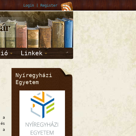
Login
|
Register
tár
ció
Linkek
Nyíregyházi
Egyetem
n a
 és
k a