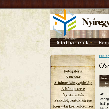
Nyíreg
Adatbázisok
Ren
Címla
O's
Fotógaléria
Videótár
kovac
A hónap könyvajánlója
p,
A hónap verse
11/11/
- 10:
Nyitva tartás
Az O
Szakdolgozatok kérése
csen
hall
Könyvtárközi kölcsönzés
közel