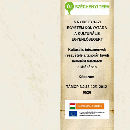
A NYÍREGYHÁZI
EGYETEM KÖNYVTÁRA
A KULTURÁLIS
EGYENLŐSÉGÉRT
Kulturális intézmények
részvétele a tanórán kívüli
nevelési feladatok
ellátásában
Kódszám:
TÁMOP-3.2.13-12/1-2012-
0526