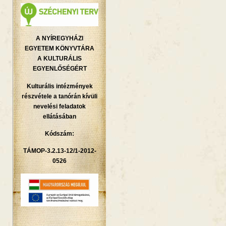
A NYÍREGYHÁZI
EGYETEM KÖNYVTÁRA
A KULTURÁLIS
EGYENLŐSÉGÉRT
Kulturális intézmények
részvétele a tanórán kívüli
nevelési feladatok
ellátásában
Kódszám:
TÁMOP-3.2.13-12/1-2012-
0526