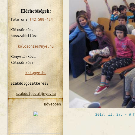
Elérhetőségek:
Telefon:
(42)599-424
Kölcsönzés,
hosszabbítás:
kolcsonzes@nye.hu
Könyvtárközi
kölcsönzés:
kkk@nye.hu
Szakdolgozatkérés:
szakdolgozat@nye.hu
Bővebben
2017. 11. 27. - A 