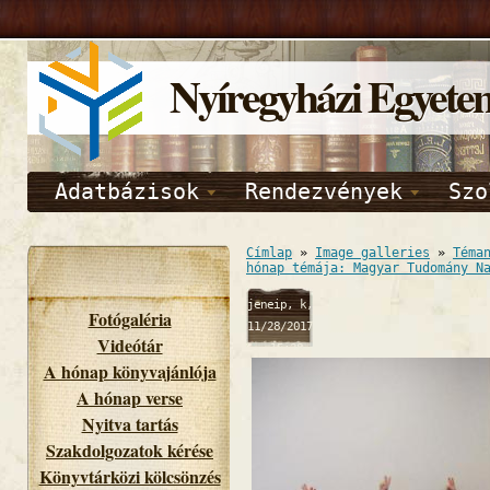
Nyíregyházi Egyete
Adatbázisok
Rendezvények
Szo
Címlap
»
Image galleries
»
Téma
hónap témája: Magyar Tudomány N
jeneip, k,
Fotógaléria
11/28/2017
Videótár
- 15:38
A hónap könyvajánlója
A hónap verse
Nyitva tartás
Szakdolgozatok kérése
Könyvtárközi kölcsönzés