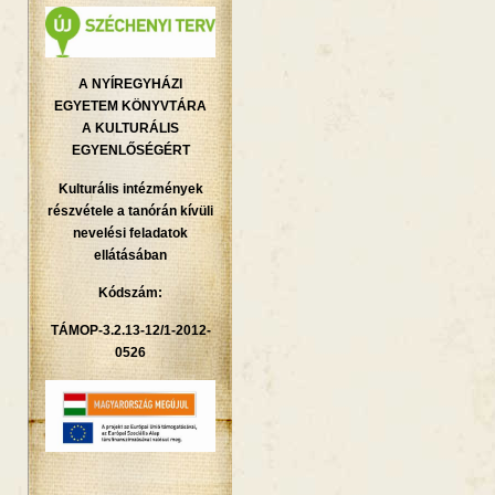
A NYÍREGYHÁZI
EGYETEM KÖNYVTÁRA
A KULTURÁLIS
EGYENLŐSÉGÉRT
Kulturális intézmények
részvétele a tanórán kívüli
nevelési feladatok
ellátásában
Kódszám:
TÁMOP-3.2.13-12/1-2012-
0526