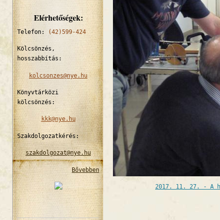
Elérhetőségek:
Telefon:
(42)599-424
Kölcsönzés,
hosszabbítás:
kolcsonzes@nye.hu
Könyvtárközi
kölcsönzés:
kkk@nye.hu
Szakdolgozatkérés:
szakdolgozat@nye.hu
Bővebben
2017. 11. 27. - A 