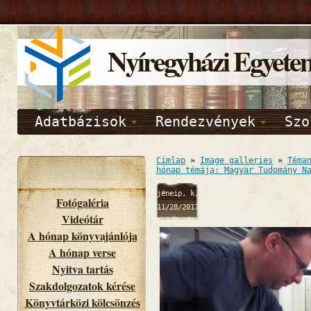
Nyíregyházi Egyete
Adatbázisok
Rendezvények
Szo
Címlap
»
Image galleries
»
Téma
hónap témája: Magyar Tudomány N
jeneip, k,
Fotógaléria
11/28/2017
Videótár
- 15:38
A hónap könyvajánlója
A hónap verse
Nyitva tartás
Szakdolgozatok kérése
Könyvtárközi kölcsönzés