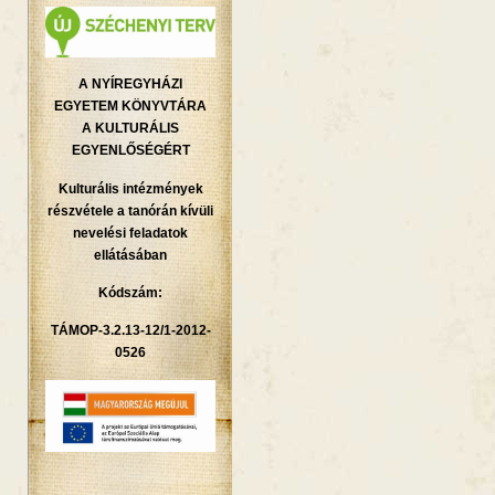
A NYÍREGYHÁZI
EGYETEM KÖNYVTÁRA
A KULTURÁLIS
EGYENLŐSÉGÉRT
Kulturális intézmények
részvétele a tanórán kívüli
nevelési feladatok
ellátásában
Kódszám:
TÁMOP-3.2.13-12/1-2012-
0526