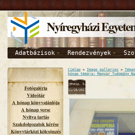
Nyíregyházi Egyete
Adatbázisok
Rendezvények
Szo
Címlap
»
Image galleries
»
Téma
hónap témája: Magyar Tudomány N
jeneip, k,
Fotógaléria
11/28/2017
Videótár
- 15:38
A hónap könyvajánlója
A hónap verse
Nyitva tartás
Szakdolgozatok kérése
Könyvtárközi kölcsönzés