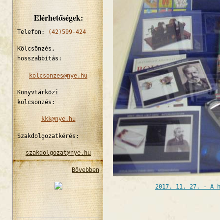
Elérhetőségek:
Telefon:
(42)599-424
Kölcsönzés,
hosszabbítás:
kolcsonzes@nye.hu
Könyvtárközi
kölcsönzés:
kkk@nye.hu
Szakdolgozatkérés:
szakdolgozat@nye.hu
Bővebben
2017. 11. 27. - A 