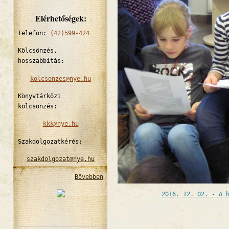
Elérhetőségek:
Telefon:
(42)599-424
Kölcsönzés,
hosszabbítás:
kolcsonzes@nye.hu
Könyvtárközi
kölcsönzés:
kkk@nye.hu
Szakdolgozatkérés:
szakdolgozat@nye.hu
Bővebben
2016. 12. 02. - A 