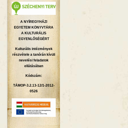
A NYÍREGYHÁZI
EGYETEM KÖNYVTÁRA
A KULTURÁLIS
EGYENLŐSÉGÉRT
Kulturális intézmények
részvétele a tanórán kívüli
nevelési feladatok
ellátásában
Kódszám:
TÁMOP-3.2.13-12/1-2012-
0526