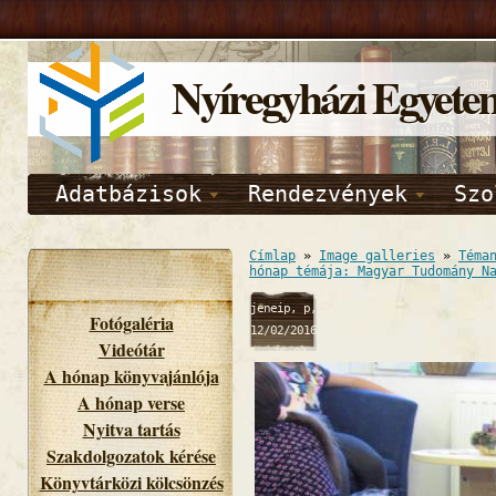
Nyíregyházi Egyete
Adatbázisok
Rendezvények
Szo
Címlap
»
Image galleries
»
Téma
hónap témája: Magyar Tudomány N
jeneip, p,
Fotógaléria
12/02/2016
Videótár
- 16:03
A hónap könyvajánlója
A hónap verse
Nyitva tartás
Szakdolgozatok kérése
Könyvtárközi kölcsönzés