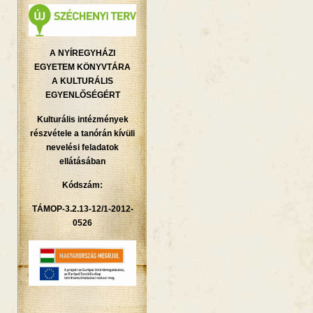
A NYÍREGYHÁZI
EGYETEM KÖNYVTÁRA
A KULTURÁLIS
EGYENLŐSÉGÉRT
Kulturális intézmények
részvétele a tanórán kívüli
nevelési feladatok
ellátásában
Kódszám:
TÁMOP-3.2.13-12/1-2012-
0526