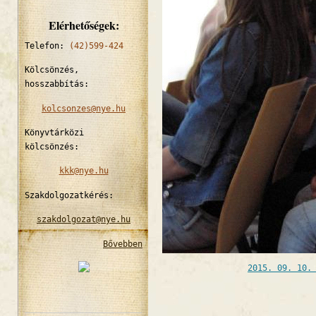
Elérhetőségek:
Telefon:
(42)599-424
Kölcsönzés,
hosszabbítás:
kolcsonzes@nye.hu
Könyvtárközi
kölcsönzés:
kkk@nye.hu
Szakdolgozatkérés:
szakdolgozat@nye.hu
Bővebben
2015. 09. 10.