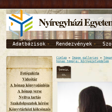
Nyíregyházi Egyete
Adatbázisok
Rendezvények
Szo
Címlap
»
Image galleries
»
Téma
hónap témája: Környezetvédelem
jeneip,
Fotógaléria
cs,
Videótár
10/08/2015
A hónap könyvajánlója
- 10:34
A hónap verse
Nyitva tartás
Szakdolgozatok kérése
Könyvtárközi kölcsönzés