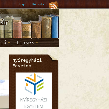
Login
|
Register
tár
ció
Linkek
Nyíregyházi
Egyetem