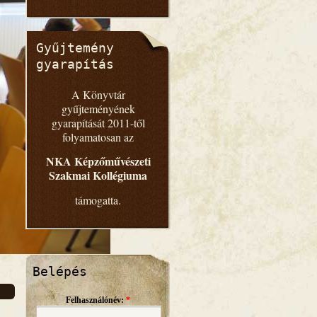
Gyűjtemény
gyarapítás
A Könyvtár
gyűjteményének
gyarapítását 2011-től
folyamatosan az
NKA Képzőművészeti
Szakmai Kollégiuma
támogatta.
Belépés
Felhasználónév:
*