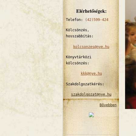
Elérhetőségek:
Telefon:
(42)599-424
Kölcsönzés,
hosszabbítás:
kolcsonzes@nye.hu
Könyvtárközi
kölcsönzés:
kkk@nye.hu
Szakdolgozatkérés:
szakdolgozat@nye.hu
Bővebben