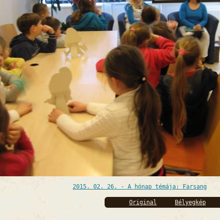
2015. 02. 26. - A hónap témája: Farsang
Original
Bélyegkép