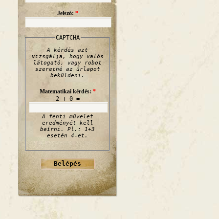
Jelszó:
*
CAPTCHA
A kérdés azt
vizsgálja, hogy valós
látogató, vagy robot
szeretné az űrlapot
beküldeni.
Matematikai kérdés:
*
2 + 0 =
A fenti művelet
eredményét kell
beírni. Pl.: 1+3
esetén 4-et.