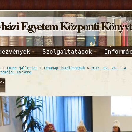
yházi Egyetem Központi Könyv
dezvények
Szolgáltatások
Informá
p
»
Image galleries
»
Témanap iskolásoknak
»
2015. 02. 26. - A
 témája: Farsang
ne,
2015
45