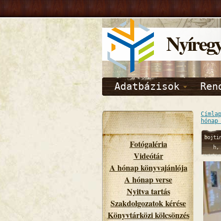
Nyíreg
Adatbázisok
Ren
Címla
hónap
bojti
Fotógaléria
h,
Videótár
03/02/
A hónap könyvajánlója
- 10:
A hónap verse
Nyitva tartás
Szakdolgozatok kérése
Könyvtárközi kölcsönzés