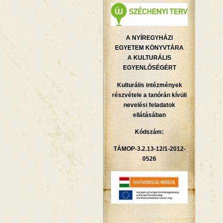
A NYÍREGYHÁZI
EGYETEM KÖNYVTÁRA
A KULTURÁLIS
EGYENLŐSÉGÉRT
Kulturális intézmények
részvétele a tanórán kívüli
nevelési feladatok
ellátásában
Kódszám:
TÁMOP-3.2.13-12/1-2012-
0526