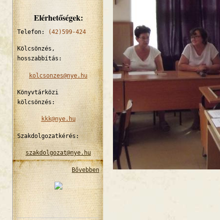
Elérhetőségek:
Telefon:
(42)599-424
Kölcsönzés,
hosszabbítás:
kolcsonzes@nye.hu
Könyvtárközi
kölcsönzés:
kkk@nye.hu
Szakdolgozatkérés:
szakdolgozat@nye.hu
Bővebben