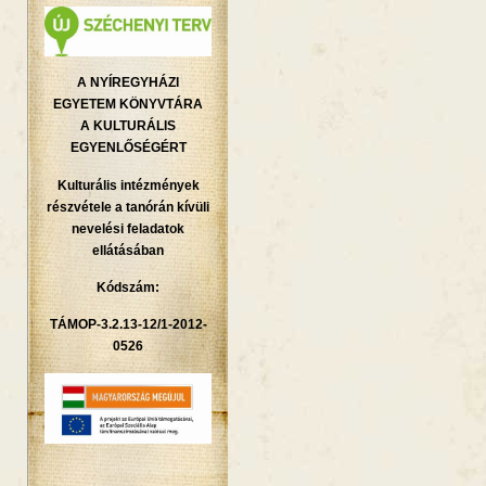
A NYÍREGYHÁZI
EGYETEM KÖNYVTÁRA
A KULTURÁLIS
EGYENLŐSÉGÉRT
Kulturális intézmények
részvétele a tanórán kívüli
nevelési feladatok
ellátásában
Kódszám:
TÁMOP-3.2.13-12/1-2012-
0526