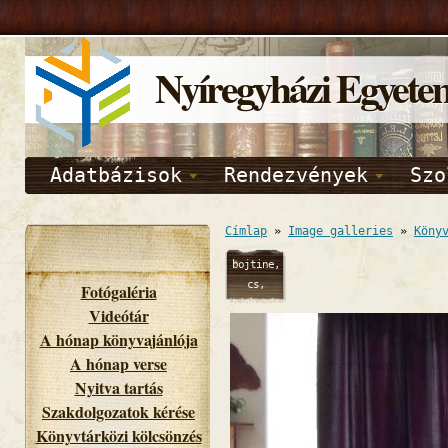
Nyíregyházi Egyete
Adatbázisok
Rendezvények
Szo
Címlap
»
Image galleries
»
Köny
bojtine,
cs,
Fotógaléria
10/09/2014
Videótár
- 13:27
A hónap könyvajánlója
A hónap verse
Nyitva tartás
Szakdolgozatok kérése
Könyvtárközi kölcsönzés