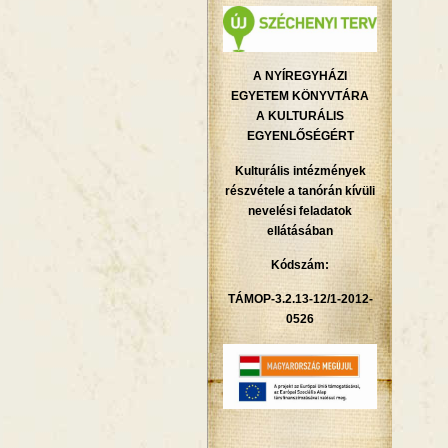
A NYÍREGYHÁZI
EGYETEM KÖNYVTÁRA
A KULTURÁLIS
EGYENLŐSÉGÉRT
Kulturális intézmények
részvétele a tanórán kívüli
nevelési feladatok
ellátásában
Kódszám:
TÁMOP-3.2.13-12/1-2012-
0526