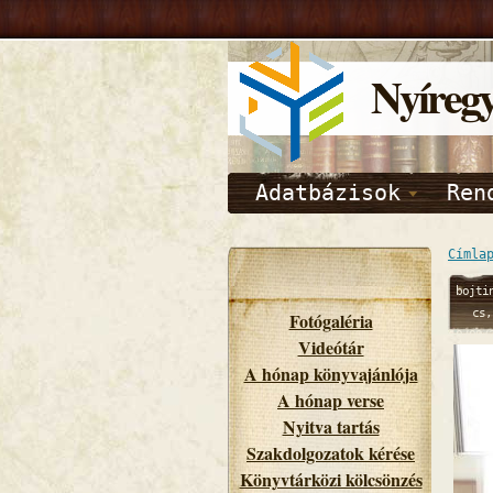
Nyíreg
Adatbázisok
Ren
Címla
bojti
cs,
Fotógaléria
10/09/
Videótár
- 13:
A hónap könyvajánlója
A hónap verse
Nyitva tartás
Szakdolgozatok kérése
Könyvtárközi kölcsönzés