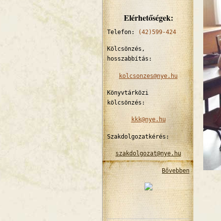
Elérhetőségek:
Telefon:
(42)599-424
Kölcsönzés,
hosszabbítás:
kolcsonzes@nye.hu
Könyvtárközi
kölcsönzés:
kkk@nye.hu
Szakdolgozatkérés:
szakdolgozat@nye.hu
Bővebben