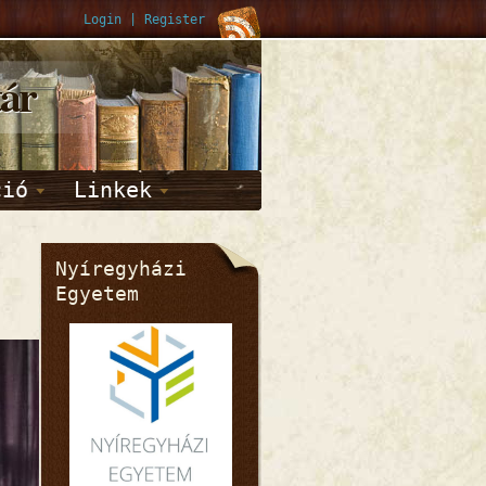
Login
|
Register
tár
ció
Linkek
Nyíregyházi
Egyetem