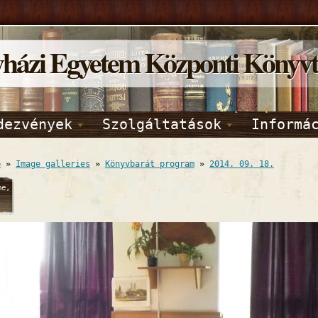
yházi Egyetem Központi Könyv
dezvények
Szolgáltatások
Informá
p
»
Image galleries
»
Könyvbarát program
»
2014. 09. 18.
ne,
2014
27