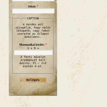
Jelszó:
*
CAPTCHA
A kérdés azt
vizsgálja, hogy valós
látogató, vagy robot
szeretné az űrlapot
beküldeni.
Matematikai kérdés:
*
1 + 9 =
A fenti művelet
eredményét kell
beírni. Pl.: 1+3
esetén 4-et.