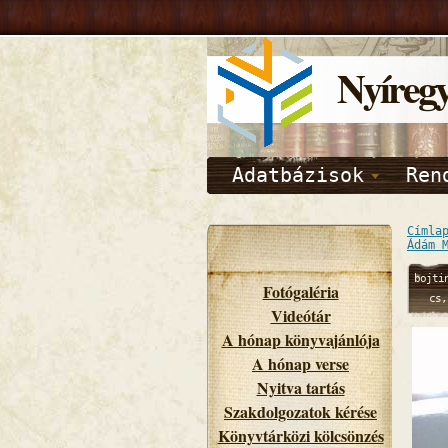
Nyíreg
Adatbázisok
Ren
Címla
Ádám 
bojti
Fotógaléria
cs,
Videótár
10/09/
A hónap könyvajánlója
- 12:
A hónap verse
Nyitva tartás
Szakdolgozatok kérése
Könyvtárközi kölcsönzés