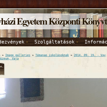
yházi Egyetem Központi Könyv
dezvények
Szolgáltatások
Informá
p
»
Image galleries
»
Témanap iskolásoknak
»
2014. 09. 19. - Vay
Múzeum, Vaja
ne,
2014
24