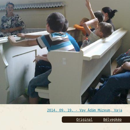
2014. 09. 19. - Vay Ádám Múzeum, Vaja
Original
Bélyegkép