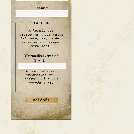
Jelszó:
*
CAPTCHA
A kérdés azt
vizsgálja, hogy valós
látogató, vagy robot
szeretné az űrlapot
beküldeni.
Matematikai kérdés:
*
3 + 1 =
A fenti művelet
eredményét kell
beírni. Pl.: 1+3
esetén 4-et.