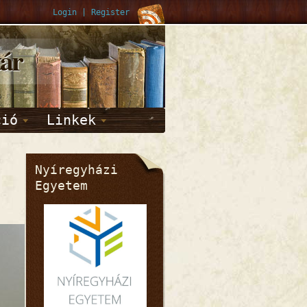
Login
|
Register
tár
ció
Linkek
Nyíregyházi
Egyetem