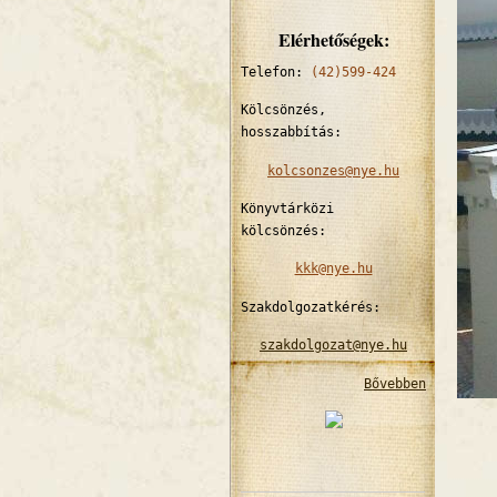
Elérhetőségek:
Telefon:
(42)599-424
Kölcsönzés,
hosszabbítás:
kolcsonzes@nye.hu
Könyvtárközi
kölcsönzés:
kkk@nye.hu
Szakdolgozatkérés:
szakdolgozat@nye.hu
Bővebben