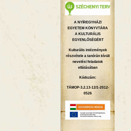
A NYÍREGYHÁZI
EGYETEM KÖNYVTÁRA
A KULTURÁLIS
EGYENLŐSÉGÉRT
Kulturális intézmények
részvétele a tanórán kívüli
nevelési feladatok
ellátásában
Kódszám:
TÁMOP-3.2.13-12/1-2012-
0526