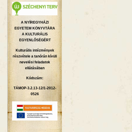
A NYÍREGYHÁZI
EGYETEM KÖNYVTÁRA
A KULTURÁLIS
EGYENLŐSÉGÉRT
Kulturális intézmények
részvétele a tanórán kívüli
nevelési feladatok
ellátásában
Kódszám:
TÁMOP-3.2.13-12/1-2012-
0526