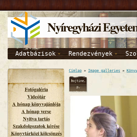
Nyíregyházi Egyete
Adatbázisok
Rendezvények
Szo
Címlap
»
Image galleries
»
Köny
bojtine,
p,
Fotógaléria
09/12/2014
Videótár
- 09:41
A hónap könyvajánlója
A hónap verse
Nyitva tartás
Szakdolgozatok kérése
Könyvtárközi kölcsönzés