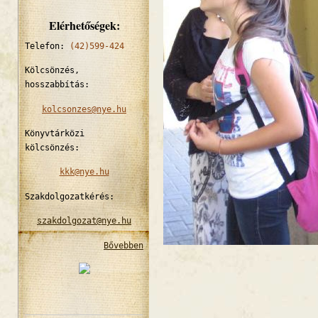
Elérhetőségek:
Telefon:
(42)599-424
Kölcsönzés,
hosszabbítás:
kolcsonzes@nye.hu
Könyvtárközi
kölcsönzés:
kkk@nye.hu
Szakdolgozatkérés:
szakdolgozat@nye.hu
Bővebben