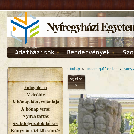
Nyíregyházi Egyete
Adatbázisok
Rendezvények
Szo
Címlap
»
Image galleries
»
Köny
bojtine,
p,
Fotógaléria
09/12/2014
Videótár
- 09:41
A hónap könyvajánlója
A hónap verse
Nyitva tartás
Szakdolgozatok kérése
Könyvtárközi kölcsönzés