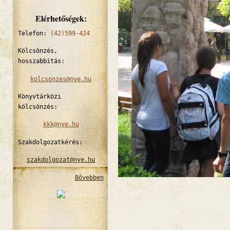
Elérhetőségek:
Telefon:
(42)599-424
Kölcsönzés,
hosszabbítás:
kolcsonzes@nye.hu
Könyvtárközi
kölcsönzés:
kkk@nye.hu
Szakdolgozatkérés:
szakdolgozat@nye.hu
Bővebben