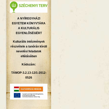
A NYÍREGYHÁZI
EGYETEM KÖNYVTÁRA
A KULTURÁLIS
EGYENLŐSÉGÉRT
Kulturális intézmények
részvétele a tanórán kívüli
nevelési feladatok
ellátásában
Kódszám:
TÁMOP-3.2.13-12/1-2012-
0526