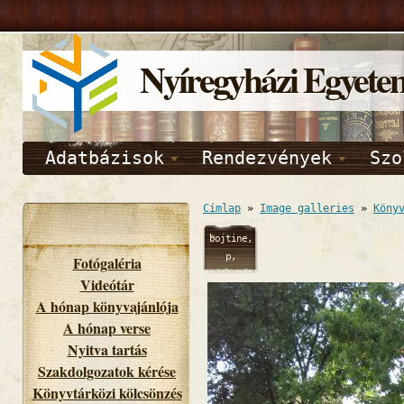
Nyíregyházi Egyete
Adatbázisok
Rendezvények
Szo
Címlap
»
Image galleries
»
Köny
bojtine,
p,
Fotógaléria
09/12/2014
Videótár
- 09:41
A hónap könyvajánlója
A hónap verse
Nyitva tartás
Szakdolgozatok kérése
Könyvtárközi kölcsönzés