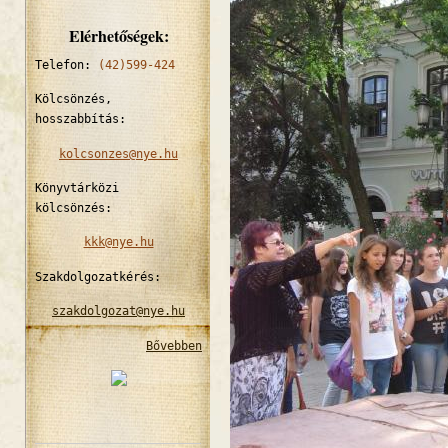
Elérhetőségek:
Telefon:
(42)599-424
Kölcsönzés,
hosszabbítás:
kolcsonzes@nye.hu
Könyvtárközi
kölcsönzés:
kkk@nye.hu
Szakdolgozatkérés:
szakdolgozat@nye.hu
Bővebben