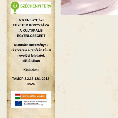
A NYÍREGYHÁZI
EGYETEM KÖNYVTÁRA
A KULTURÁLIS
EGYENLŐSÉGÉRT
Kulturális intézmények
részvétele a tanórán kívüli
nevelési feladatok
ellátásában
Kódszám:
TÁMOP-3.2.13-12/1-2012-
0526