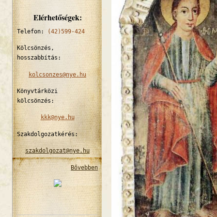
Elérhetőségek:
Telefon:
(42)599-424
Kölcsönzés,
hosszabbítás:
kolcsonzes@nye.hu
Könyvtárközi
kölcsönzés:
kkk@nye.hu
Szakdolgozatkérés:
szakdolgozat@nye.hu
Bővebben