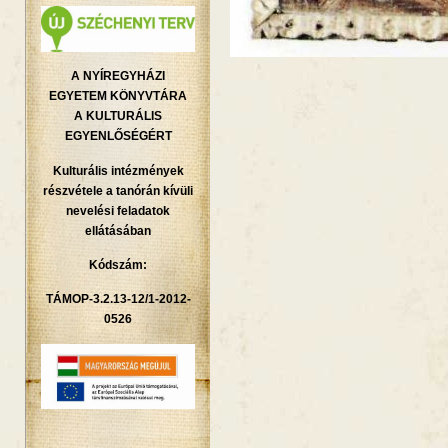
A NYÍREGYHÁZI
EGYETEM KÖNYVTÁRA
A KULTURÁLIS
EGYENLŐSÉGÉRT
Kulturális intézmények
részvétele a tanórán kívüli
nevelési feladatok
ellátásában
Kódszám:
TÁMOP-3.2.13-12/1-2012-
0526