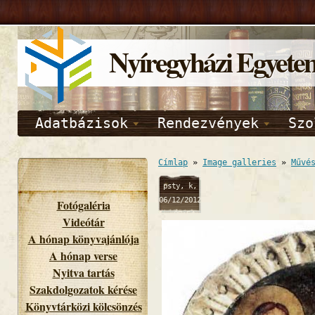
Nyíregyházi Egyete
Adatbázisok
Rendezvények
Szo
Címlap
»
Image galleries
»
Művé
psty, k,
06/12/2012
Fotógaléria
- 07:54
Videótár
A hónap könyvajánlója
A hónap verse
Nyitva tartás
Szakdolgozatok kérése
Könyvtárközi kölcsönzés