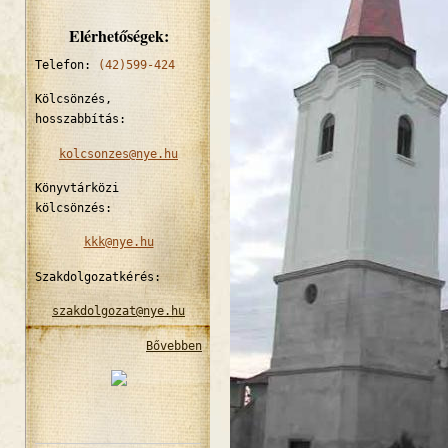
Elérhetőségek:
Telefon:
(42)599-424
Kölcsönzés,
hosszabbítás:
kolcsonzes@nye.hu
Könyvtárközi
kölcsönzés:
kkk@nye.hu
Szakdolgozatkérés:
szakdolgozat@nye.hu
Bővebben