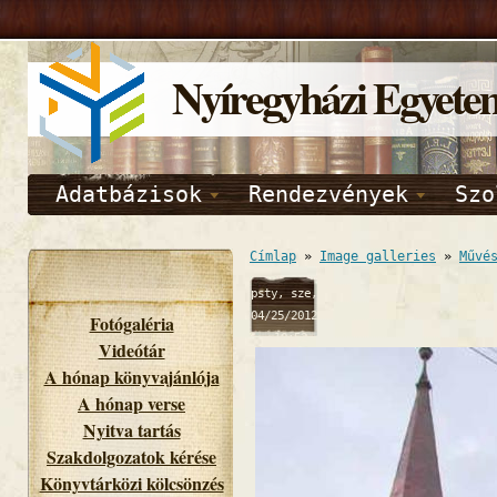
Nyíregyházi Egyete
Adatbázisok
Rendezvények
Szo
Címlap
»
Image galleries
»
Művé
psty, sze,
04/25/2012
Fotógaléria
- 10:52
Videótár
A hónap könyvajánlója
A hónap verse
Nyitva tartás
Szakdolgozatok kérése
Könyvtárközi kölcsönzés