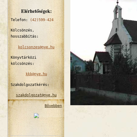
Elérhetőségek:
Telefon:
(42)599-424
Kölcsönzés,
hosszabbítás:
kolcsonzes@nye.hu
Könyvtárközi
kölcsönzés:
kkk@nye.hu
Szakdolgozatkérés:
szakdolgozat@nye.hu
Bővebben