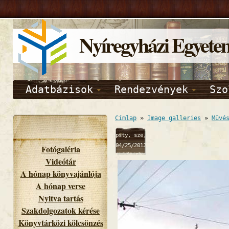
Nyíregyházi Egyete
Adatbázisok
Rendezvények
Szo
Címlap
»
Image galleries
»
Művé
psty, sze,
04/25/2012
Fotógaléria
- 10:52
Videótár
A hónap könyvajánlója
A hónap verse
Nyitva tartás
Szakdolgozatok kérése
Könyvtárközi kölcsönzés