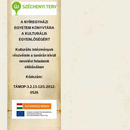
A NYÍREGYHÁZI
EGYETEM KÖNYVTÁRA
A KULTURÁLIS
EGYENLŐSÉGÉRT
Kulturális intézmények
részvétele a tanórán kívüli
nevelési feladatok
ellátásában
Kódszám:
TÁMOP-3.2.13-12/1-2012-
0526