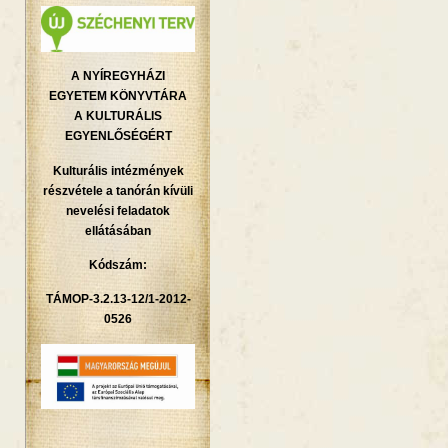
A NYÍREGYHÁZI
EGYETEM KÖNYVTÁRA
A KULTURÁLIS
EGYENLŐSÉGÉRT
Kulturális intézmények
részvétele a tanórán kívüli
nevelési feladatok
ellátásában
Kódszám:
TÁMOP-3.2.13-12/1-2012-
0526