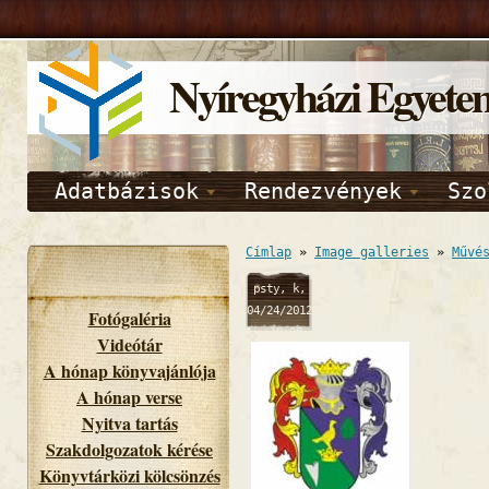
Nyíregyházi Egyete
Adatbázisok
Rendezvények
Szo
Címlap
»
Image galleries
»
Művé
psty, k,
04/24/2012
Fotógaléria
- 12:08
Videótár
A hónap könyvajánlója
A hónap verse
Nyitva tartás
Szakdolgozatok kérése
Könyvtárközi kölcsönzés