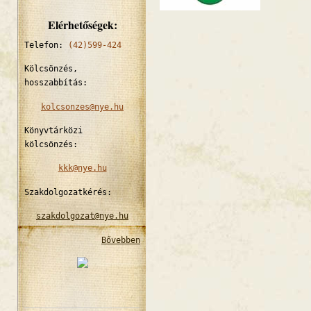
Elérhetőségek:
Telefon:
(42)599-424
Kölcsönzés,
hosszabbítás:
kolcsonzes@nye.hu
Könyvtárközi
kölcsönzés:
kkk@nye.hu
Szakdolgozatkérés:
szakdolgozat@nye.hu
Bővebben