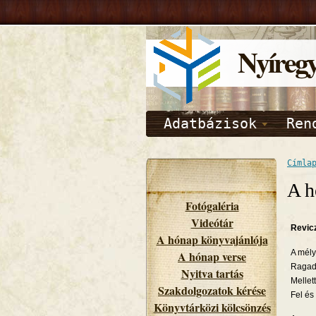
Nyíreg
Adatbázisok
Ren
Címla
A h
Fotógaléria
Videótár
Revic
A hónap könyvajánlója
A mély
A hónap verse
Ragad 
Nyitva tartás
Mellet
Szakdolgozatok kérése
Fel és
Könyvtárközi kölcsönzés