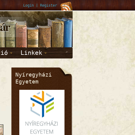
Login
|
Register
tár
ció
Linkek
Nyíregyházi
Egyetem