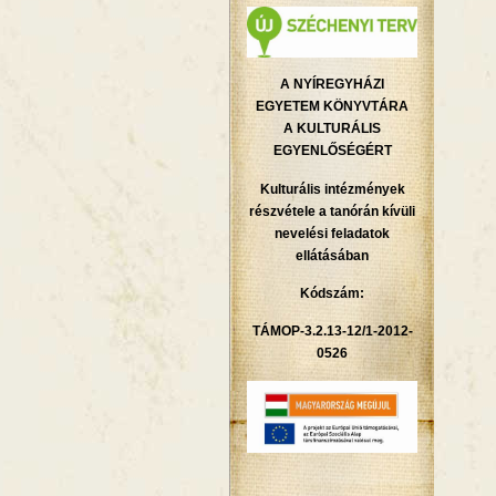
A NYÍREGYHÁZI
EGYETEM KÖNYVTÁRA
A KULTURÁLIS
EGYENLŐSÉGÉRT
Kulturális intézmények
részvétele a tanórán kívüli
nevelési feladatok
ellátásában
Kódszám:
TÁMOP-3.2.13-12/1-2012-
0526