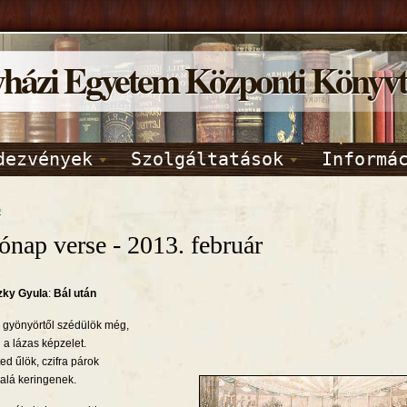
yházi Egyetem Központi Könyv
dezvények
Szolgáltatások
Informá
p
ónap verse - 2013. február
zky Gyula
:
Bál után
 gyönyörtől szédülök még,
a lázas képzelet.
ted űlök, czifra párok
 alá keringenek.