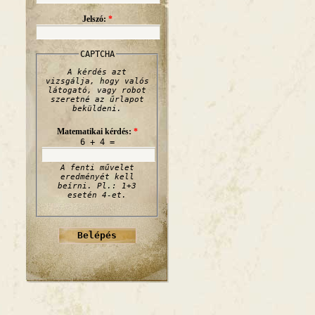
Jelszó:
*
CAPTCHA
A kérdés azt
vizsgálja, hogy valós
látogató, vagy robot
szeretné az űrlapot
beküldeni.
Matematikai kérdés:
*
6 + 4 =
A fenti művelet
eredményét kell
beírni. Pl.: 1+3
esetén 4-et.