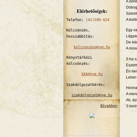
A zene
Dobog
Elérhetőségek:
Szeret
A bold
Telefon:
(42)599-424
Egy va
Kölcsönzés,
Lágya
hosszabbítás:
De éd
kolcsonzes@nye.hu
A moso
Könyvtárközi
S ha s
kölcsönzés:
Eszeme
Én nem
kkk@nye.hu
Lehet-
Szakdolgozatkérés:
Honnan
A menny
szakdolgozat@nye.hu
Ah, ép
Bővebben
S kerin