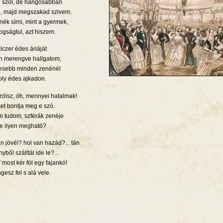
 szól, de hangosabban
, majd megszakad szivem.
nék sírni, mint a gyermek,
ogságtul, azt hiszem.
lczer édes áriáját
n merengve hallgatom;
esebb minden zenénél
ly édes ajkadon.
zólsz, óh, mennyei hatalmak!
t bontja meg e szó.
 tudom, szférák zenéje
e ilyen megható?
 jövél? hol van hazád?... tán
ből szálltál ide le?...
' most kér föl egy fajankó!
gesz fel s alá vele.