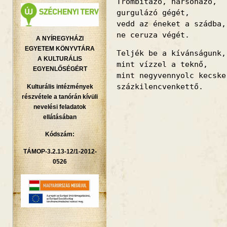
Trombitázó, harsonázó,
gurgulázó gégét,
vedd az éneket a szádba,
ne ceruza végét.
A NYÍREGYHÁZI
EGYETEM KÖNYVTÁRA
Teljék be a kívánságunk,
A KULTURÁLIS
mint vízzel a teknő,
EGYENLŐSÉGÉRT
mint negyvennyolc kecske
százkilencvenkettő.
Kulturális intézmények
részvétele a tanórán kívüli
nevelési feladatok
ellátásában
Kódszám:
TÁMOP-3.2.13-12/1-2012-
0526