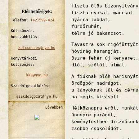
Tiszta ötös bizonyítvány
Elérhetőségek:
tiszta nyakat, mancsot
nyárra labdát,
Telefon:
(42)599-424
fürdőruhát,
Kölcsönzés,
télre jó bakancsot.
hosszabbítás:
Tavaszra sok rigófüttyöt
kolcsonzes@nye.hu
hóvirág harangját,
őszre fehér új kenyeret,
Könyvtárközi
diót, szőlőt, almát.
kölcsönzés:
kkk@nye.hu
A fiúknak pléh harisnyát
ördögbőr nadrágot,
Szakdolgozatkérés:
a lányoknak tűt és cérná
ha mégis kivásott.
szakdolgozat@nye.hu
Bővebben
Hétköznapra erőt, munkát
ünnepre parádét,
kéményfüstben disznósonk
zsebbe csokoládét.