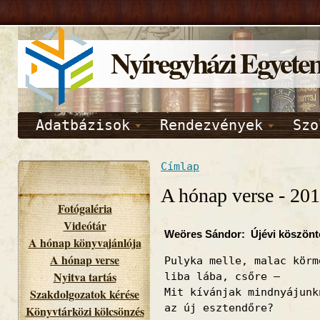
Nyíregyházi Egyete
Adatbázisok
Rendezvények
Szo
Címlap
A hónap verse - 201
Fotógaléria
Videótár
Weöres Sándor: Újévi köszönt
A hónap könyvajánlója
A hónap verse
Pulyka melle, malac körm
Nyitva tartás
liba lába, csőre –
Szakdolgozatok kérése
Mit kívánjak mindnyájunk
az új esztendőre?
Könyvtárközi kölcsönzés