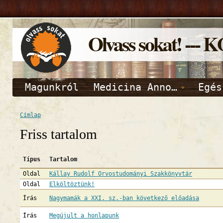
Olvass sokat! ---
Magunkról
Medicina Anno…
Egés
Címlap
Friss tartalom
Típus
Tartalom
Oldal
Kállay Rudolf Orvostudományi Szakkönyvtár
Oldal
Elköltöztünk!
Írás
Nagymamák a XXI. sz.-ban következő előadása
Írás
Megújult a honlapunk