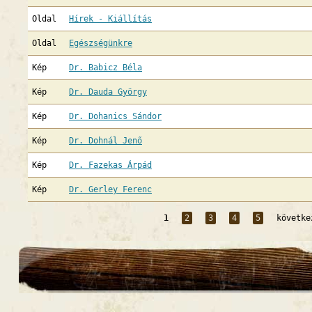
Oldal
Hírek - Kiállítás
Oldal
Egészségünkre
Kép
Dr. Babicz Béla
Kép
Dr. Dauda György
Kép
Dr. Dohanics Sándor
Kép
Dr. Dohnál Jenő
Kép
Dr. Fazekas Árpád
Kép
Dr. Gerley Ferenc
1
2
3
4
5
követke