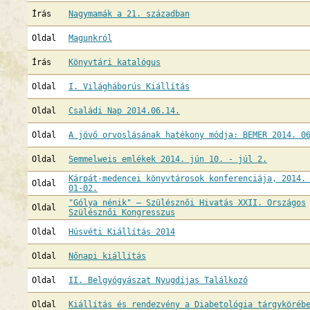
Írás
Nagymamák a 21. században
Oldal
Magunkról
Írás
Könyvtári katalógus
Oldal
I. Világháborús Kiállítás
Oldal
Családi Nap 2014.06.14.
Oldal
A jövő orvoslásának hatékony módja: BEMER 2014. 0
Oldal
Semmelweis emlékek 2014. jún 10. - júl 2.
Kárpát-medencei könyvtárosok konferenciája, 2014.
Oldal
01-02.
"Gólya nénik" – Szülésznői Hivatás XXII. Országos
Oldal
Szülésznői Kongresszus
Oldal
Húsvéti Kiállítás 2014
Oldal
Nőnapi kiállítás
Oldal
II. Belgyógyászat Nyugdíjas Találkozó
Oldal
Kiállítás és rendezvény a Diabetológia tárgyköréb