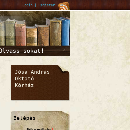
Login
|
Register
Olvass sokat!
Jósa András
Oktató
Kórház
Belépés
Felhasználónév:
*