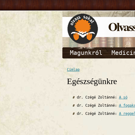
Olvas
Magunkról
Medici
Címlap
Egészségünkre
dr. Czégé Zoltánné:
A só
dr. Czégé Zoltánné:
A fogak
dr. Czégé Zoltánné:
A regge