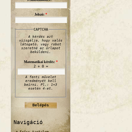
Jelszó:
*
CAPTCHA
A kérdés azt
vizsgálja, hogy valós
látogató, vagy robot
szeretné az űrlapot
beküldeni.
Matematikai kérdés:
*
2 + 0 =
A fenti művelet
eredményét kell
beírni. Pl.: 1+3
esetén 4-et.
Navigáció
Friss tartalom