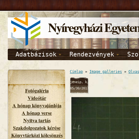
Nyíregyházi Egyete
Adatbázisok
Rendezvények
Szo
Címlap
»
Image galleries
»
Olva
jeneip, k,
05/30/2017
Fotógaléria
- 10:08
Videótár
A hónap könyvajánlója
A hónap verse
Nyitva tartás
Szakdolgozatok kérése
Könyvtárközi kölcsönzés