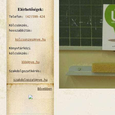
Elérhetőségek:
Telefon:
(42)599-424
Kölcsönzés,
hosszabbítás:
kolcsonzes@nye.hu
Könyvtárközi
kölcsönzés:
kkk@nye.hu
Szakdolgozatkérés:
szakdolgozat@nye.hu
Bővebben