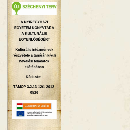
A NYÍREGYHÁZI
EGYETEM KÖNYVTÁRA
A KULTURÁLIS
EGYENLŐSÉGÉRT
Kulturális intézmények
részvétele a tanórán kívüli
nevelési feladatok
ellátásában
Kódszám:
TÁMOP-3.2.13-12/1-2012-
0526