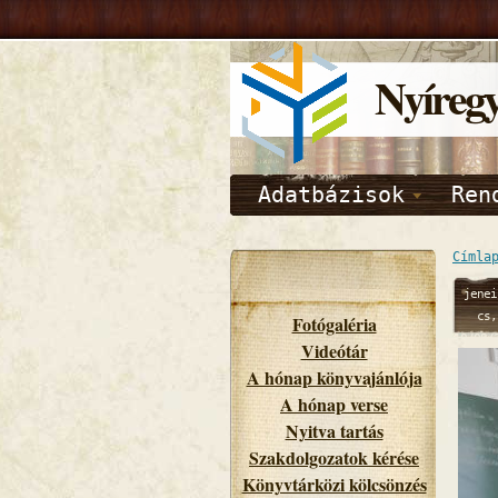
Nyíreg
Adatbázisok
Ren
Címla
jenei
cs,
Fotógaléria
10/08/
Videótár
- 10:
A hónap könyvajánlója
A hónap verse
Nyitva tartás
Szakdolgozatok kérése
Könyvtárközi kölcsönzés