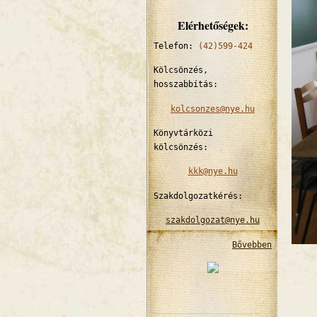
Elérhetőségek:
Telefon:
(42)599-424
Kölcsönzés,
hosszabbítás:
kolcsonzes@nye.hu
Könyvtárközi
kölcsönzés:
kkk@nye.hu
Szakdolgozatkérés:
szakdolgozat@nye.hu
Bővebben