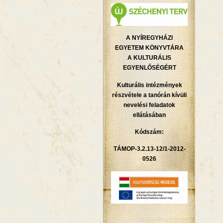
A NYÍREGYHÁZI
EGYETEM KÖNYVTÁRA
A KULTURÁLIS
EGYENLŐSÉGÉRT
Kulturális intézmények
részvétele a tanórán kívüli
nevelési feladatok
ellátásában
Kódszám:
TÁMOP-3.2.13-12/1-2012-
0526