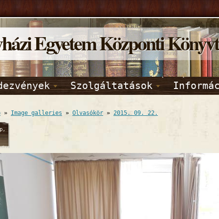
yházi Egyetem Központi Könyv
dezvények
Szolgáltatások
Informá
p
»
Image galleries
»
Olvasókör
»
2015. 09. 22.
p,
2015
03