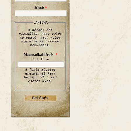
Jelszó:
*
CAPTCHA
A kérdés azt
vizsgálja, hogy valós
látogató, vagy robot
szeretné az űrlapot
beküldeni.
Matematikai kérdés:
*
3 + 13 =
A fenti művelet
eredményét kell
beírni. Pl.: 1+3
esetén 4-et.