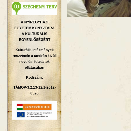
A NYÍREGYHÁZI
EGYETEM KÖNYVTÁRA
A KULTURÁLIS
EGYENLŐSÉGÉRT
Kulturális intézmények
részvétele a tanórán kívüli
nevelési feladatok
ellátásában
Kódszám:
TÁMOP-3.2.13-12/1-2012-
0526