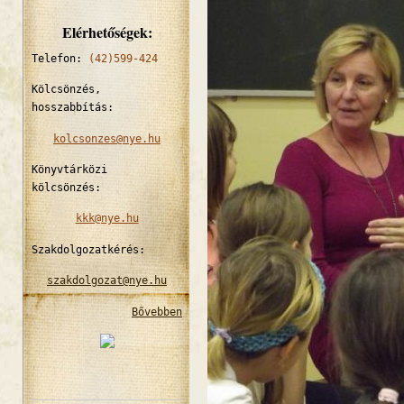
Elérhetőségek:
Telefon:
(42)599-424
Kölcsönzés,
hosszabbítás:
kolcsonzes@nye.hu
Könyvtárközi
kölcsönzés:
kkk@nye.hu
Szakdolgozatkérés:
szakdolgozat@nye.hu
Bővebben