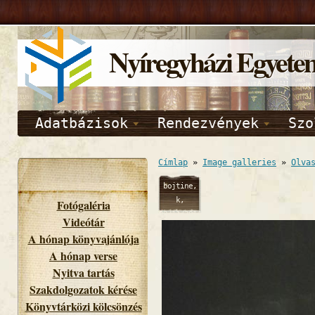
Nyíregyházi Egyete
Adatbázisok
Rendezvények
Szo
Címlap
»
Image galleries
»
Olva
bojtine,
k,
Fotógaléria
02/11/2014
Videótár
- 11:18
A hónap könyvajánlója
A hónap verse
Nyitva tartás
Szakdolgozatok kérése
Könyvtárközi kölcsönzés