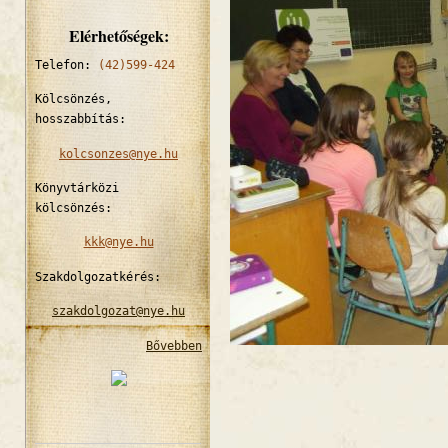
Elérhetőségek:
Telefon:
(42)599-424
Kölcsönzés,
hosszabbítás:
kolcsonzes@nye.hu
Könyvtárközi
kölcsönzés:
kkk@nye.hu
Szakdolgozatkérés:
szakdolgozat@nye.hu
Bővebben