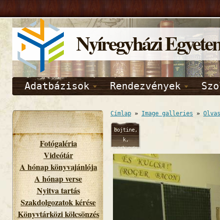
Nyíregyházi Egyete
Adatbázisok
Rendezvények
Szo
Címlap
»
Image galleries
»
Olva
bojtine,
k,
Fotógaléria
02/11/2014
Videótár
- 11:18
A hónap könyvajánlója
A hónap verse
Nyitva tartás
Szakdolgozatok kérése
Könyvtárközi kölcsönzés