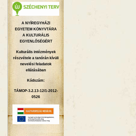
A NYÍREGYHÁZI
EGYETEM KÖNYVTÁRA
A KULTURÁLIS
EGYENLŐSÉGÉRT
Kulturális intézmények
részvétele a tanórán kívüli
nevelési feladatok
ellátásában
Kódszám:
TÁMOP-3.2.13-12/1-2012-
0526